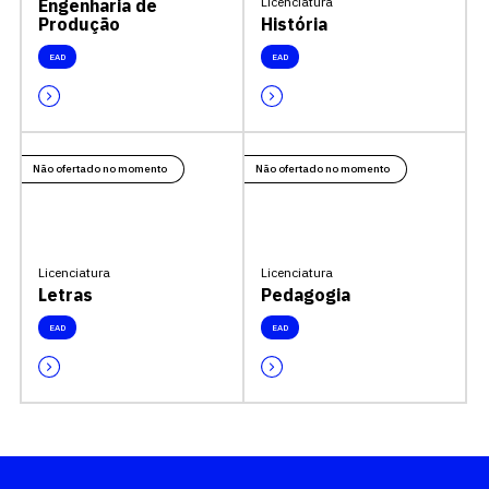
Licenciatura
Engenharia de
Produção
História
EAD
EAD
Não ofertado no momento
Não ofertado no momento
Licenciatura
Licenciatura
Letras
Pedagogia
EAD
EAD
Escolha a vaga que você