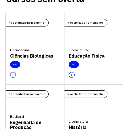
Não ofertado no momento
Não ofertado no momento
Licenciatura
Licenciatura
Ciências Biológicas
Educação Física
EAD
EAD
Não ofertado no momento
Não ofertado no momento
Bacharel
Licenciatura
Engenharia de
Produção
História