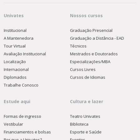
Univates
Nossos cursos
Institucional
Graduação Presencial
A Mantenedora
Graduação a Distância - EAD
Tour Virtual
Técnicos
Avaliação Institucional
Mestrados e Doutorados
Localização
Especializações/MBA
Internacional
Cursos Livres
Diplomados
Cursos de Idiomas
Trabalhe Conosco
Estude aqui
Cultura e lazer
Formas de ingresso
Teatro Univates
Vestibular
Biblioteca
Financiamentos e bolsas
Esporte e Saúde
Por que a Univates?
Eventos