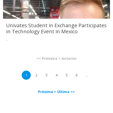
Univates Student in Exchange Participates
in Technology Event in Mexico
-
Univates Student in Exchange Participates in Technology Event in
<< Primeira
< Anterior
Mexico
1
2
3
4
5
6
...
Próxima >
Última >>