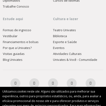
Diplomados
Cursos de Idiomas
Trabalhe Conosco
Estude aqui
Cultura e lazer
Formas de ingresso
Teatro Univates
Vestibular
Biblioteca
Financiamentos e bolsas
Esporte e Saúde
Por que a Univates?
Eventos
Visitas guiadas
Atividades Culturais
Blog Univates
Univates & Você - Comunidade
Utilizamos
cookies
neste
site
. Alguns são utilizados para melhorar sua
experiência, outros para propósitos estatísticos, ou, ainda, para avaliar a
eficácia promocional do nosso
site
e para oferecer produtos e serviços
AFILIADA:
relevantes por meio de anúncios personalizados. Para mais informações