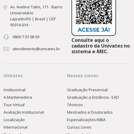
Av. Avelino Talini, 171 - Bairro
Universitário
Lajeado/RS | Brasil | CEP
95914-014
0800 7 07 08 09
Consulte aqui o
cadastro da Univates no
atendimento@univates.br
sistema e-MEC.
Univates
Nossos cursos
Institucional
Graduação Presencial
A Mantenedora
Graduação a Distância - EAD
Tour Virtual
Técnicos
Avaliação Institucional
Mestrados e Doutorados
Localização
Especializações/MBA
Internacional
Cursos Livres