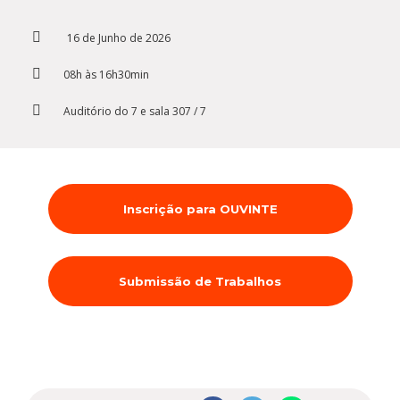
Cursos de Idiomas
Diplomados
Univates & Você - Comunidade
Escolas
16 de Junho de 2026
Residências Médicas
Trabalhe Conosco
Orquestra Gustavo Adolfo
Univates
08h às 16h30min
Auditório do 7 e sala 307 / 7
Inscrição para OUVINTE
Submissão de Trabalhos