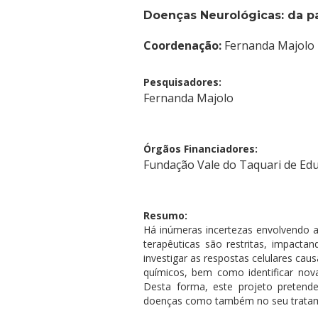
Cursos de Idiomas
Diplomados
Univates & Você - Co
Escolas
Doenças Neurológicas: da p
Residências Médicas
Trabalhe Conosco
Orquestra Gustavo Ad
Coordenação:
Fernanda Majolo
Pesquisadores:
Fernanda Majolo
Órgãos Financiadores:
Fundação Vale do Taquari de Ed
Resumo:
Há inúmeras incertezas envolvendo a
terapêuticas são restritas, impact
investigar as respostas celulares cau
químicos, bem como identificar nov
Desta forma, este projeto pretend
doenças como também no seu trata