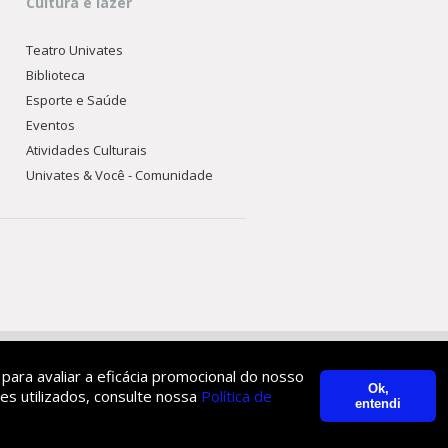
Cultura e lazer
Teatro Univates
Biblioteca
Esporte e Saúde
Eventos
Atividades Culturais
Univates & Você - Comunidade
 para avaliar a eficácia promocional do nosso
Ok,
es utilizados, consulte nossa
Política de
entendi
Inscreva-se
Dúvidas?