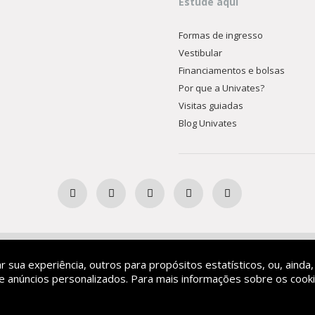
Estude aqui
Formas de ingresso
Vestibular
Financiamentos e bolsas
Por que a Univates?
Visitas guiadas
Blog Univates
Ensino Superior Comunitária
ar sua experiência, outros para propósitos estatísticos, ou, ainda,
 anúncios personalizados. Para mais informações sobre os cooki