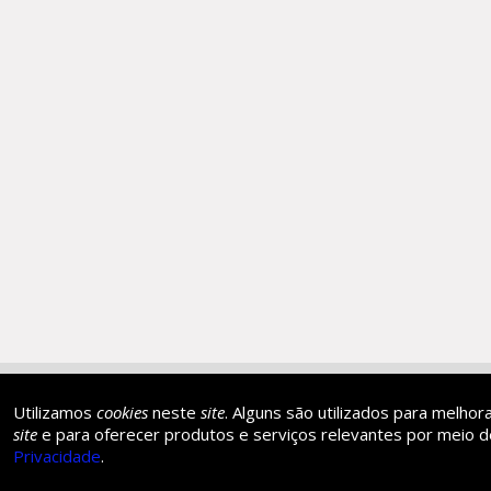
AFILIADA:
Instituição de 
Utilizamos
cookies
neste
site
. Alguns são utilizados para melhor
site
e para oferecer produtos e serviços relevantes por meio de
Privacidade
.