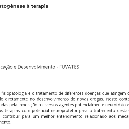
munidade
atogênese à terapia
olfo Univates
ucação e Desenvolvimento - FUVATES
 fisiopatologia e o tratamento de diferentes doenças que atingem 
ando diretamente no desenvolvimento de novas drogas. Neste cont
sadas pela exposição a diversos agentes potencialmente neurotóxicos
as terapias com potencial neuroprotetor para o tratamento dest
e contribuir para um melhor entendimento relacionado aos mecan
mento.