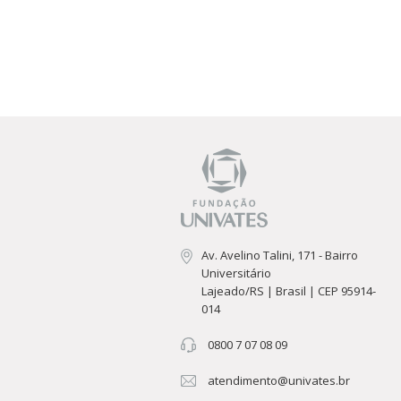
Av. Avelino Talini, 171 - Bairro
Universitário
Lajeado/RS | Brasil | CEP 95914-
014
0800 7 07 08 09
atendimento@univates.br