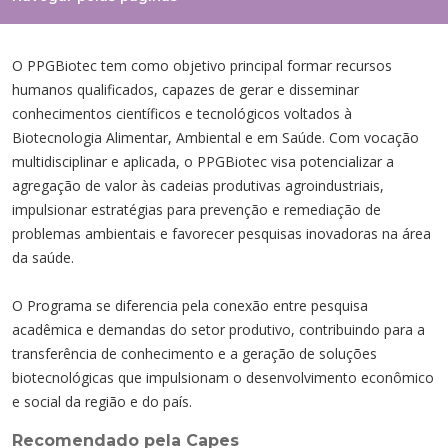
Cursos de Idiomas
Diplomados
Univates & Você - Comunidade
Escolas
Residências Médicas
Trabalhe Conosco
Orquestra Gustavo Adolfo Univates
O PPGBiotec tem como objetivo principal formar recursos
humanos qualificados, capazes de gerar e disseminar
conhecimentos científicos e tecnológicos voltados à
Biotecnologia Alimentar, Ambiental e em Saúde. Com vocação
multidisciplinar e aplicada, o PPGBiotec visa potencializar a
agregação de valor às cadeias produtivas agroindustriais,
impulsionar estratégias para prevenção e remediação de
problemas ambientais e favorecer pesquisas inovadoras na área
da saúde.
O Programa se diferencia pela conexão entre pesquisa
acadêmica e demandas do setor produtivo, contribuindo para a
transferência de conhecimento e a geração de soluções
biotecnológicas que impulsionam o desenvolvimento econômico
e social da região e do país.
Recomendado pela Capes