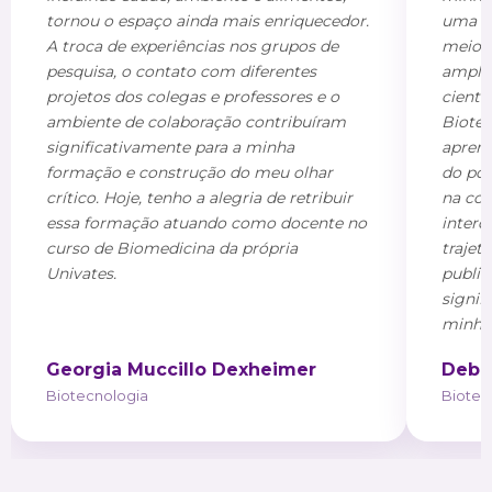
tornou o espaço ainda mais enriquecedor.
uma va
A troca de experiências nos grupos de
meio 
pesquisa, o contato com diferentes
ampli
projetos dos colegas e professores e o
cientí
ambiente de colaboração contribuíram
Biote
significativamente para a minha
aprend
formação e construção do meu olhar
do pon
crítico. Hoje, tenho a alegria de retribuir
na con
essa formação atuando como docente no
interd
curso de Biomedicina da própria
trajet
Univates.
public
signif
minha 
Georgia Muccillo Dexheimer
Debo
Biotecnologia
Biotec