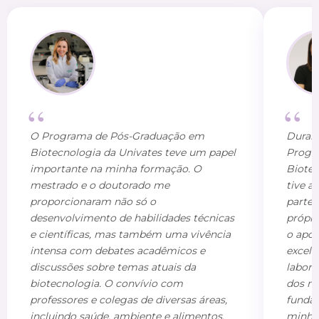
O Programa de Pós-Graduação em
Durant
Biotecnologia da Univates teve um papel
Progr
importante na minha formação. O
Biotec
mestrado e o doutorado me
tive a
proporcionaram não só o
parte 
desenvolvimento de habilidades técnicas
própri
e científicas, mas também uma vivência
o apoi
intensa com debates acadêmicos e
excele
discussões sobre temas atuais da
labora
biotecnologia. O convívio com
dos m
professores e colegas de diversas áreas,
funda
incluindo saúde, ambiente e alimentos,
minha 