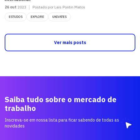
26 out
2023
Postado por Lais Pontin Matos
ESTUDOS
EXPLORE
UNIVATES
Ver mais posts
Saiba tudo sobre o mercado de
trabalho
Inscreva-se em nossa lista para ficar sabendo de todas as
novidades