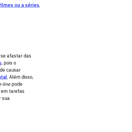
 filmes ou a séries
,
se afastar das
s
, pois o
de causar
tal
. Além disso,
-line
pode
o em tarefas
r sua