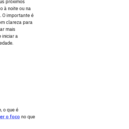
eus próximos
o à noite ou na
. O importante é
com clareza para
har mais
iniciar a
edade.
, o que é
er o foco
no que