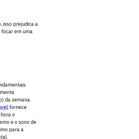
 isso prejudica a
é focar em uma
fundamentais
 mente
go da semana.
ável
fornece
lhora o
smo e o sono de
simo para a
tal.