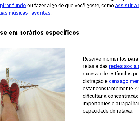
pirar fundo
ou fazer algo de que você goste, como
assistir a
suas músicas favoritas
.
e em horários específicos
Reserve momentos para 
telas e das
redes sociai
excesso de estímulos po
distração e
cansaço men
estar constantemente
on
dificultar a concentraçã
importantes e atrapalha
capacidade de relaxar.