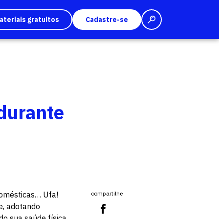
ateriais gratuitos
Cadastre-se
 durante
domésticas… Ufa!
compartilhe
ue, adotando
do sua saúde física