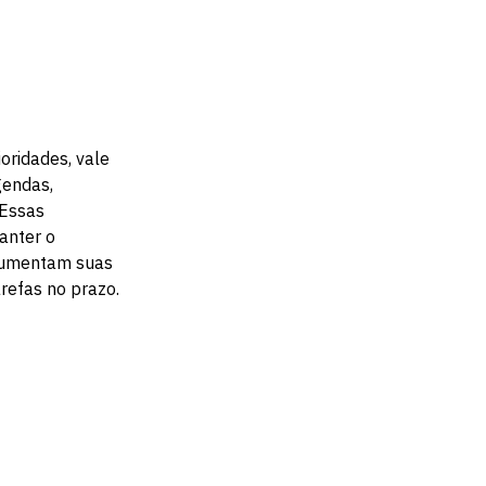
ioridades, vale
gendas,
 Essas
anter o
 aumentam suas
refas no prazo.