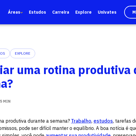
Áreas
Estudos
Carreira
Explore
Univates
M
DOS
EXPLORE
iar uma rotina produtiva
na?
5 MIN
ina produtiva durante a semana?
Trabalho
,
estudos
, tarefas 
issos, pode ser difícil manter o equilíbrio. A boa notícia é q
s simples, você pode
aumentar sua produtividade
, preservan