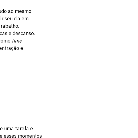
 tudo ao mesmo
ir seu dia em
trabalho,
icas e descanso.
 como
time
entração e
.
e uma tarefa e
ite esses momentos