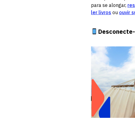
para se alongar,
res
ler livros
ou
ouvir 
Desconecte-s