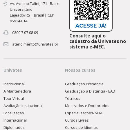
Av. Avelino Talini, 171 - Bairro
Universitário
Lajeado/RS | Brasil | CEP
95914-014
0800 7 07 08 09
Consulte aqui o
cadastro da Univates no
atendimento@univates.br
sistema e-MEC.
Univates
Nossos cursos
Institucional
Graduação Presencial
A Mantenedora
Graduação a Distância - EAD
Tour Virtual
Técnicos
Avaliação Institucional
Mestrados e Doutorados
Localização
Especializações/MBA
Internacional
Cursos Livres
Diplomados
Cursos de Idiomas