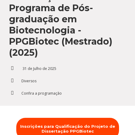
Cursos de Idiomas
Diplomados
Univates & Você - Comunidade
Escolas
Programa de Pós-
Residências Médicas
Trabalhe Conosco
Orquestra Gustavo Adolfo
graduação em
Univates
Biotecnologia -
PPGBiotec (Mestrado)
(2025)
31 de Julho de 2025
Diversos
Confira a programação
Inscrições para Qualificação do Projeto de
Dissertação PPGBiotec