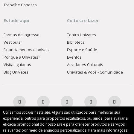
Trabalhe Conosco
Estude aqui
Cultura e lazer
Formas de ingresso
Teatro Univates
Vestibular
Biblioteca
Financiamentos e bolsas
Esporte e Saúde
Por que a Univates?
Eventos
Visitas guiadas
Atividades Culturais
Blog Univates
Univates & Você - Comunidade
Utilizamos
cookies
neste
site
. Alguns são utilizados para melhorar sua
experiência, outros para propósitos estatísticos, ou, ainda, para avaliar a
eficácia promocional do nosso
site
e para oferecer produtos e serviços
AFILIADA:
relevantes por meio de anúncios personalizados. Para mais informações