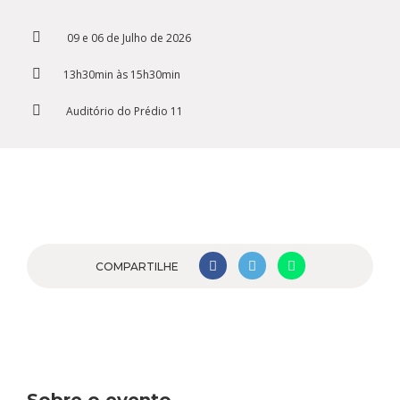
Cursos de Idiomas
Diplomados
Univates & Você - Comunidade
Escolas
09 e 06 de Julho de 2026
Residências Médicas
Trabalhe Conosco
Orquestra Gustavo Adolfo
Univates
13h30min às 15h30min
Auditório do Prédio 11
COMPARTILHE