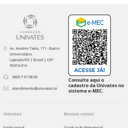
Av. Avelino Talini, 171 - Bairro
Universitário
Lajeado/RS | Brasil | CEP
95914-014
0800 7 07 08 09
Consulte aqui o
cadastro da Univates no
atendimento@univates.br
sistema e-MEC.
Univates
Nossos cursos
Institucional
Graduação Presencial