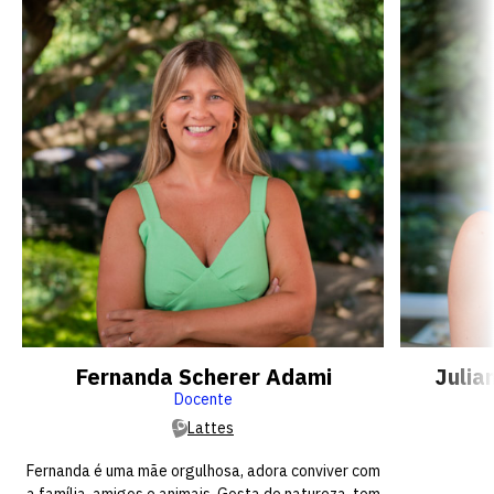
Fernanda Scherer Adami
Julia
Docente
Lattes
Fernanda é uma mãe orgulhosa, adora conviver com
a família, amigos e animais. Gosta de natureza, tem