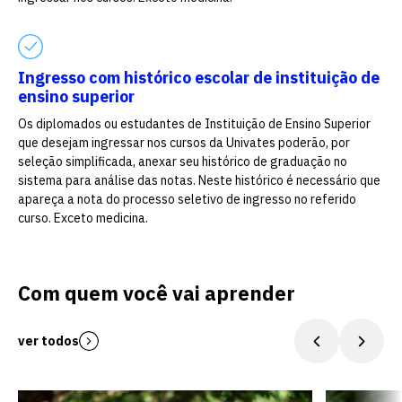
Ingresso com histórico escolar de instituição de
Escolha a vaga que você
ensino superior
quer concorrer:
Os diplomados ou estudantes de Instituição de Ensino Superior
que desejam ingressar nos cursos da Univates poderão, por
seleção simplificada, anexar seu histórico de graduação no
sistema para análise das notas. Neste histórico é necessário que
vagas para início de curso
apareça a nota do processo seletivo de ingresso no referido
curso. Exceto medicina.
vagas a partir do 2º ano de curso
Com quem você vai aprender
ver todos