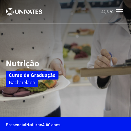
22,5 °C
Nutrição
Curso de Graduação
Bacharelado
Presencial
Noturno
4.00 anos