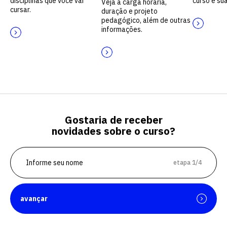
disciplinas que você vai
curso e sua
Veja a carga horária,
cursar.
duração e projeto
pedagógico, além de outras
informações.
Gostaria de receber
novidades sobre o curso?
etapa 1/4
avançar