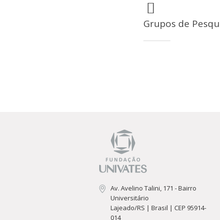
Cursos de Idiomas
Diplomados
Univates & Você - Co
Escolas
Grupos de Pesqu
Residências Médicas
Trabalhe Conosco
Orquestra Gustavo Ad
Av. Avelino Talini, 171 - Bairro
Universitário
Lajeado/RS | Brasil | CEP 95914-
014