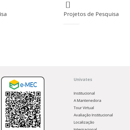
munidade
isa
Projetos de Pesquisa
olfo Univates
Univates
Institucional
A Mantenedora
Tour Virtual
Avaliação Institucional
Localização
Internacional