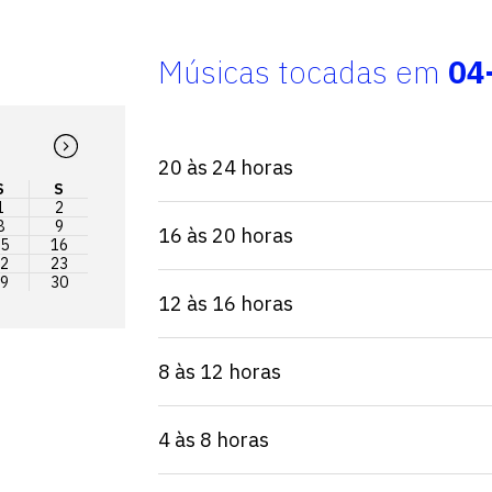
Músicas tocadas em
04
20 às 24 horas
S
S
1
2
8
9
16 às 20 horas
5
16
2
23
9
30
12 às 16 horas
8 às 12 horas
4 às 8 horas