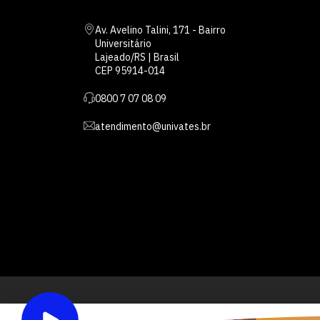
Av. Avelino Talini, 171 - Bairro
Universitário
Lajeado/RS | Brasil
CEP 95914-014
0800 7 07 08 09
atendimento@univates.br
Inst
AFILIADA: