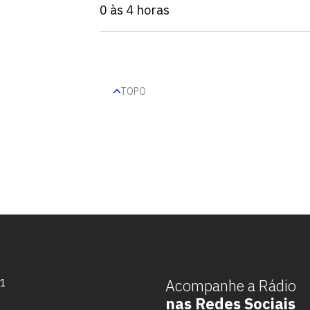
0 às 4 horas
TOPO
Escolha a vaga que você
quer concorrer:
Acompanhe a Rádio
71
nas Redes Sociais