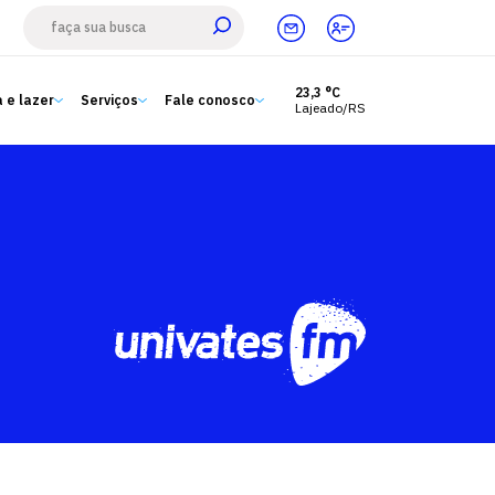
23,3 °C
 e lazer
Serviços
Fale conosco
Lajeado/RS
Estude aqui
Ensino
A Univates
Pesquisa e Inovação
Extensão
Cultura e lazer
Serviços