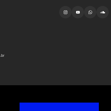
vagas para início de curso
vagas a partir do 2º ano de curso
.br