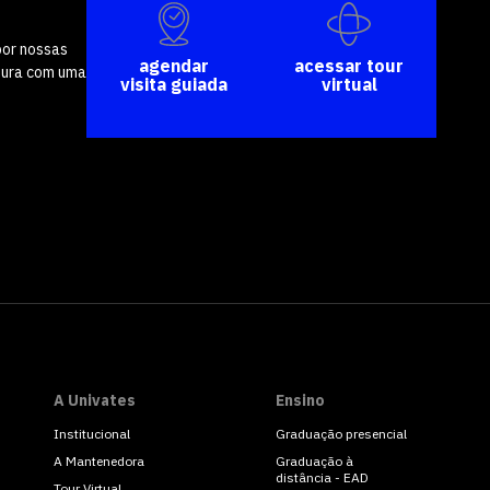
por nossas
agendar
acessar tour
tura com uma
visita guiada
virtual
A Univates
Ensino
Institucional
Graduação presencial
A Mantenedora
Graduação à
distância - EAD
Tour Virtual