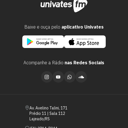
Baixe e ouça pelo
aplicativo Univates
Acompanhe a Rádio
nas Redes Sociais
Escolha a vaga que você
quer concorrer:
vagas para início de curso
Av. Avelino Talini, 171
Prédio 11 | Sala 112
vagas a partir do 2º ano de curso
Lajeado/RS