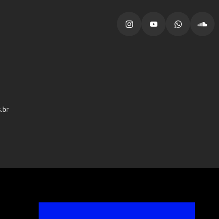
vagas para início de curso
vagas a partir do 2º ano de curso
.br