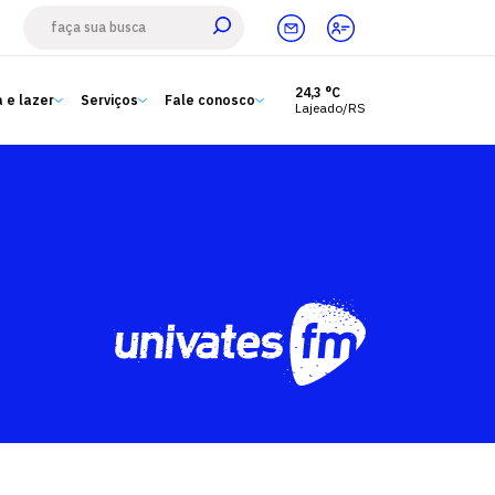
24,3 °C
 e lazer
Serviços
Fale conosco
Lajeado/RS
Estude aqui
Ensino
A Univates
Pesquisa e Inovação
Extensão
Cultura e lazer
Serviços