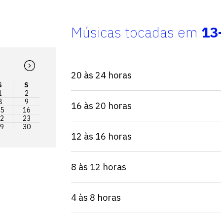
Músicas tocadas em
13
20 às 24 horas
S
S
1
2
8
9
16 às 20 horas
5
16
2
23
9
30
12 às 16 horas
8 às 12 horas
4 às 8 horas