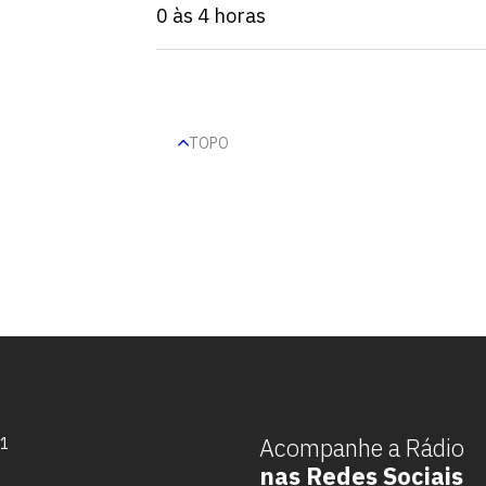
0 às 4 horas
TOPO
Escolha a vaga que você
quer concorrer:
Acompanhe a Rádio
71
nas Redes Sociais