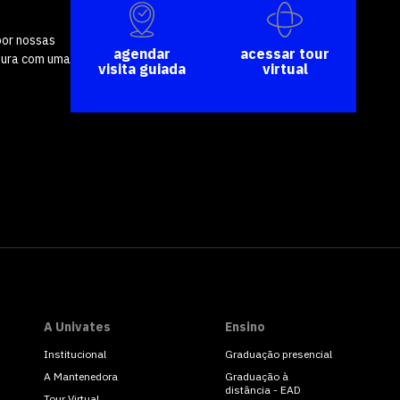
por nossas
agendar
acessar tour
tura com uma
visita guiada
virtual
A Univates
Ensino
Institucional
Graduação presencial
A Mantenedora
Graduação à
distância - EAD
Tour Virtual