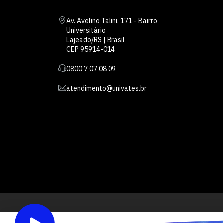
Av. Avelino Talini, 171 - Bairro
Universitário
Lajeado/RS | Brasil
CEP 95914-014
0800 7 07 08 09
atendimento@univates.br
Inst
AFILIADA: