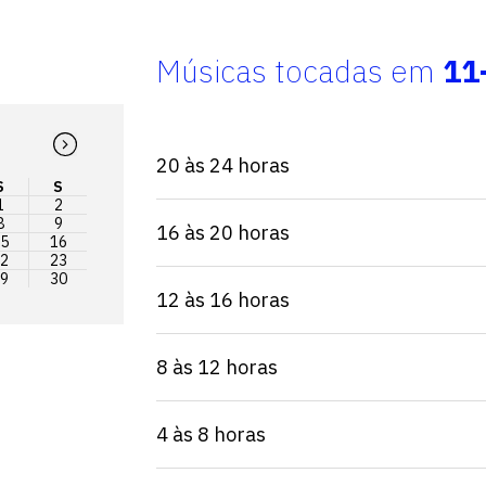
Músicas tocadas em
11
20 às 24 horas
S
S
1
2
8
9
16 às 20 horas
5
16
2
23
9
30
12 às 16 horas
8 às 12 horas
4 às 8 horas