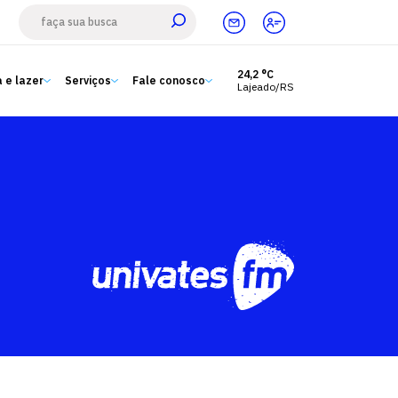
24,2 °C
 e lazer
Serviços
Fale conosco
Lajeado/RS
Estude aqui
Ensino
A Univates
Pesquisa e Inovação
Extensão
Cultura e lazer
Serviços