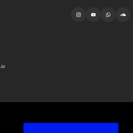
vagas para início de curso
vagas a partir do 2º ano de curso
.br