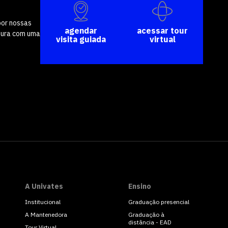
por nossas
agendar
acessar tour
tura com uma
visita guiada
virtual
A Univates
Ensino
Institucional
Graduação presencial
A Mantenedora
Graduação à
distância - EAD
Tour Virtual