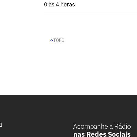
0 às 4 horas
TOPO
Escolha a vaga que você
quer concorrer:
Acompanhe a Rádio
71
nas Redes Sociais