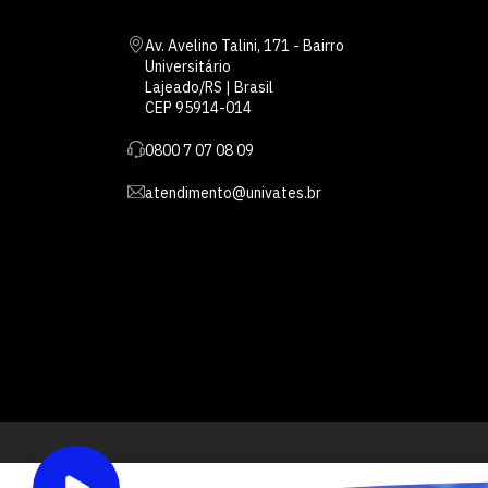
Av. Avelino Talini, 171 - Bairro
Universitário
Lajeado/RS | Brasil
CEP 95914-014
0800 7 07 08 09
atendimento@univates.br
Inst
AFILIADA: