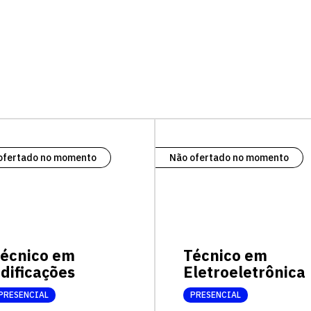
vagas para início de curso
vagas a partir do 2º ano de curso
ofertado no momento
Não ofertado no momento
écnico em
Técnico em
dificações
Eletroeletrônica
PRESENCIAL
PRESENCIAL