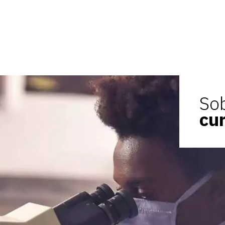
So
cu