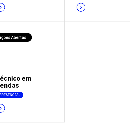
ições Abertas
écnico em
endas
Escolha a vaga que você
PRESENCIAL
quer concorrer: