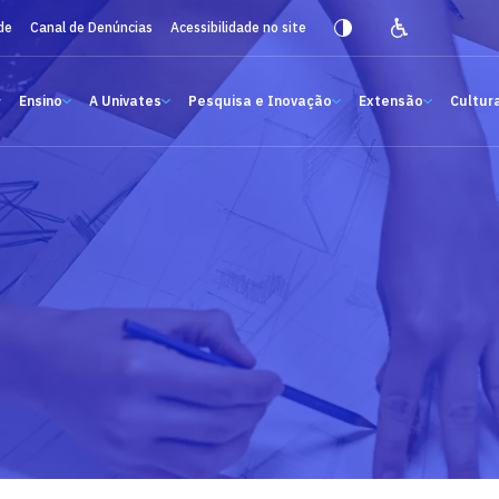
de
Canal de Denúncias
Acessibilidade no site
Ensino
A Univates
Pesquisa e Inovação
Extensão
Cultura