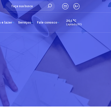
24,0 °C
 e lazer
Serviços
Fale conosco
Lajeado/RS
Estude aqui
Ensino
A Univates
Pesquisa e Inovação
Extensão
Cultura e lazer
Serviços