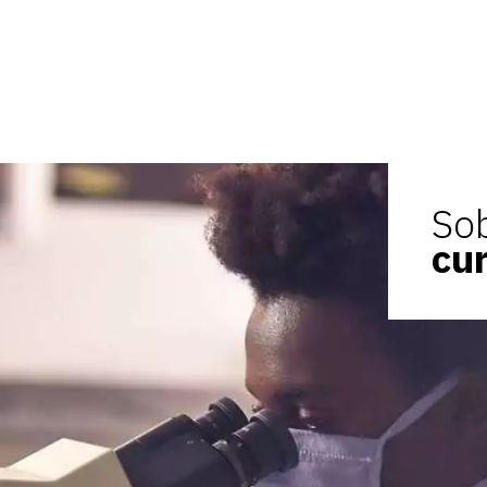
So
cu