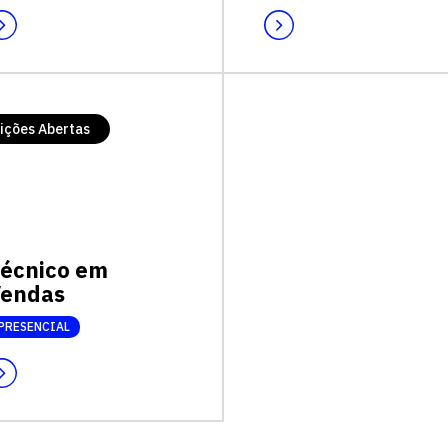
ições Abertas
écnico em
endas
Escolha a vaga que você
PRESENCIAL
quer concorrer: