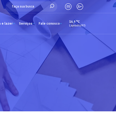
16,9 °C
 e lazer
Serviços
Fale conosco
Lajeado/RS
Estude aqui
Ensino
A Univates
Pesquisa e Inovação
Extensão
Cultura e lazer
Serviços