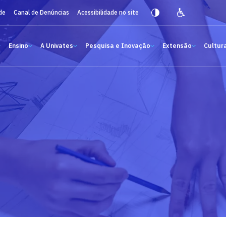
de
Canal de Denúncias
Acessibilidade no site
Ensino
A Univates
Pesquisa e Inovação
Extensão
Cultura