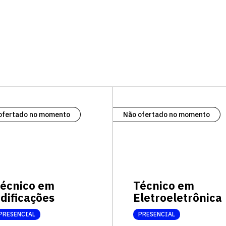
vagas para início de curso
vagas a partir do 2º ano de curso
ofertado no momento
Não ofertado no momento
écnico em
Técnico em
dificações
Eletroeletrônica
PRESENCIAL
PRESENCIAL