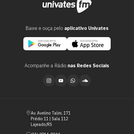
Baixe e ouça pelo
aplicativo Univates
Acompanhe a Rádio
nas Redes Sociais
Escolha a vaga que você
quer concorrer:
vagas para início de curso
Av. Avelino Talini, 171
Prédio 11 | Sala 112
vagas a partir do 2º ano de curso
Lajeado/RS