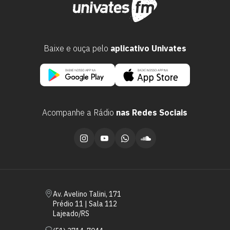
Baixe e ouça pelo
aplicativo Univates
Acompanhe a Rádio
nas Redes Sociais
Escolha a vaga que você
quer concorrer:
vagas para início de curso
Av. Avelino Talini, 171
Prédio 11 | Sala 112
vagas a partir do 2º ano de curso
Lajeado/RS