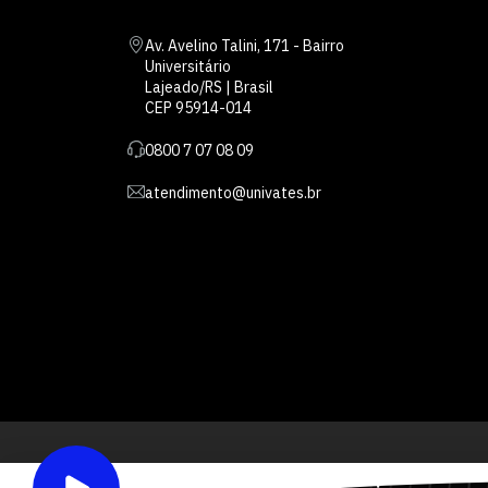
Av. Avelino Talini, 171 - Bairro
Universitário
Lajeado/RS | Brasil
CEP 95914-014
0800 7 07 08 09
atendimento@univates.br
Inst
AFILIADA: