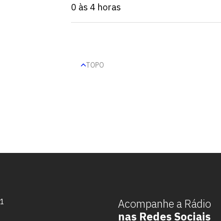
0 às 4 horas
TOPO
Escolha a vaga que você
quer concorrer:
Acompanhe a Rádio
71
nas Redes Sociais