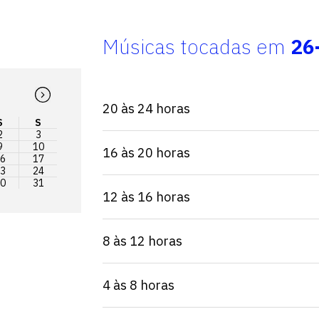
Músicas tocadas em
26
20 às 24 horas
S
S
2
3
9
10
16 às 20 horas
6
17
3
24
0
31
12 às 16 horas
8 às 12 horas
4 às 8 horas