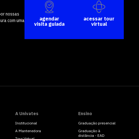
por nossas
agendar
acessar tour
tura com uma
visita guiada
virtual
A Univates
Ensino
Institucional
Graduação presencial
A Mantenedora
Graduação à
distância - EAD
Tour Virtual