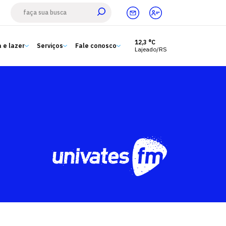
12,3 °C
 e lazer
Serviços
Fale conosco
Lajeado/RS
Estude aqui
Ensino
A Univates
Pesquisa e Inovação
Extensão
Cultura e lazer
Serviços