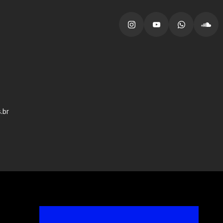
vagas para início de curso
vagas a partir do 2º ano de curso
.br