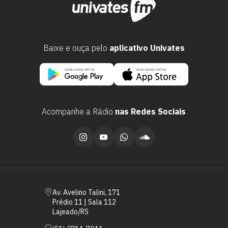
Baixe e ouça pelo
aplicativo Univates
Acompanhe a Rádio
nas Redes Sociais
Escolha a vaga que você
quer concorrer:
vagas para início de curso
Av. Avelino Talini, 171
Prédio 11 | Sala 112
vagas a partir do 2º ano de curso
Lajeado/RS