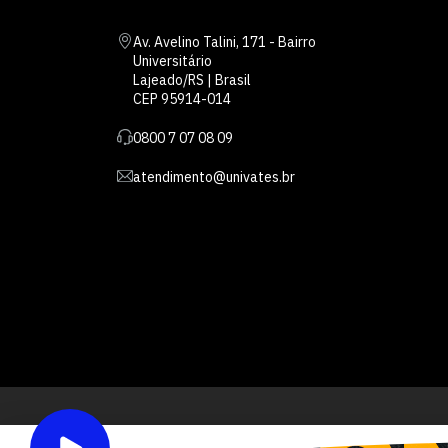
Av. Avelino Talini, 171 - Bairro
Universitário
Lajeado/RS | Brasil
CEP 95914-014
0800 7 07 08 09
atendimento@univates.br
Inst
AFILIADA: