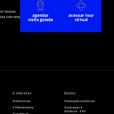
por nossas
agendar
acessar tour
tura com uma
visita guiada
virtual
A Univates
Ensino
Institucional
Graduação presencial
A Mantenedora
Graduação à
distância - EAD
Tour Virtual