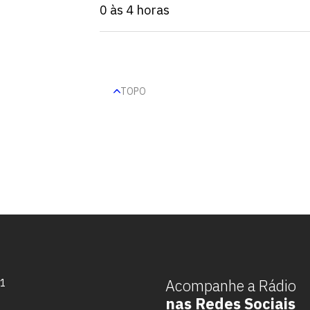
0 às 4 horas
TOPO
Escolha a vaga que você
quer concorrer:
Acompanhe a Rádio
71
nas Redes Sociais