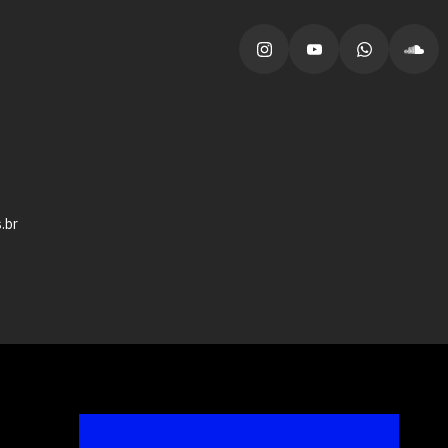
vagas para início de curso
vagas a partir do 2º ano de curso
.br