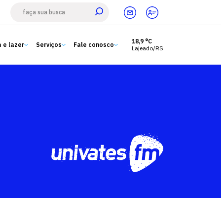
18,9 °C
 e lazer
Serviços
Fale conosco
Lajeado/RS
Estude aqui
Ensino
A Univates
Pesquisa e Inovação
Extensão
Cultura e lazer
Serviços