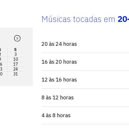
Músicas tocadas em
20
20 às 24 horas
S
S
2
3
9
10
16 às 20 horas
6
17
3
24
0
31
12 às 16 horas
8 às 12 horas
4 às 8 horas