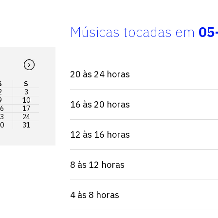
Músicas tocadas em
05
20 às 24 horas
S
S
2
3
9
10
16 às 20 horas
6
17
3
24
0
31
12 às 16 horas
8 às 12 horas
4 às 8 horas