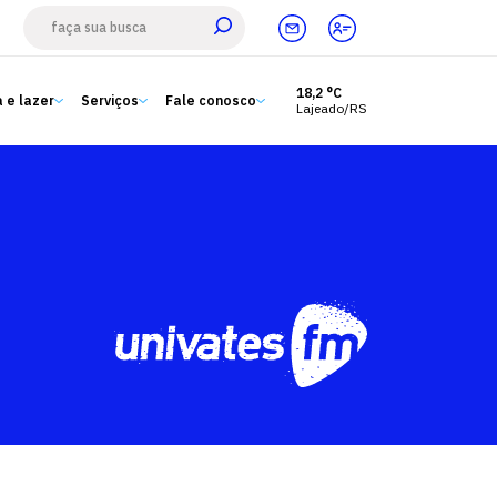
18,2 °C
 e lazer
Serviços
Fale conosco
Lajeado/RS
Estude aqui
Ensino
A Univates
Pesquisa e Inovação
Extensão
Cultura e lazer
Serviços