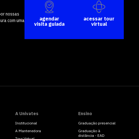
por nossas
agendar
acessar tour
tura com uma
visita guiada
virtual
A Univates
Ensino
Institucional
Graduação presencial
A Mantenedora
Graduação à
distância - EAD
Tour Virtual