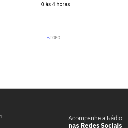
0 às 4 horas
TOPO
Escolha a vaga que você
quer concorrer:
Acompanhe a Rádio
71
nas Redes Sociais