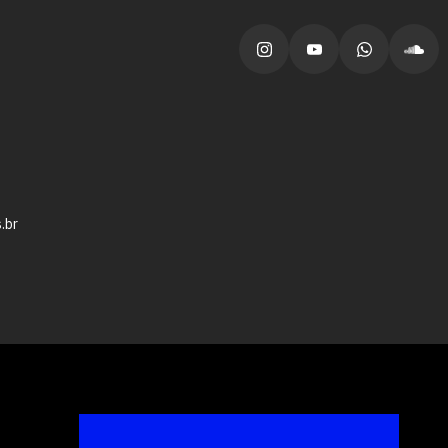
vagas para início de curso
vagas a partir do 2º ano de curso
.br