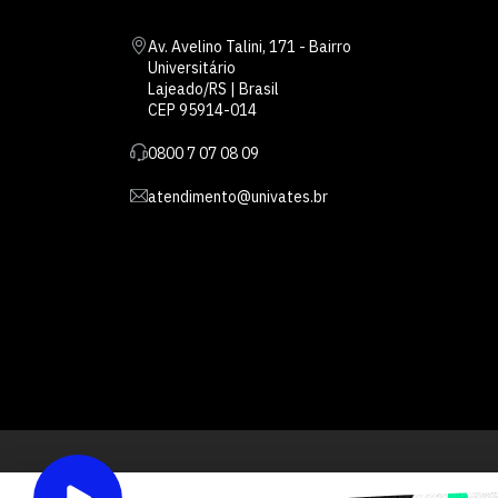
Av. Avelino Talini, 171 - Bairro
Universitário
Lajeado/RS | Brasil
CEP 95914-014
0800 7 07 08 09
atendimento@univates.br
Inst
AFILIADA: