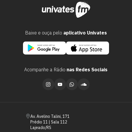
Baixe e ouça pelo
aplicativo Univates
Acompanhe a Rádio
nas Redes Sociais
Escolha a vaga que você
quer concorrer:
vagas para início de curso
Av. Avelino Talini, 171
vagas a partir do 2º ano de curso
Prédio 11 | Sala 112
Lajeado/RS