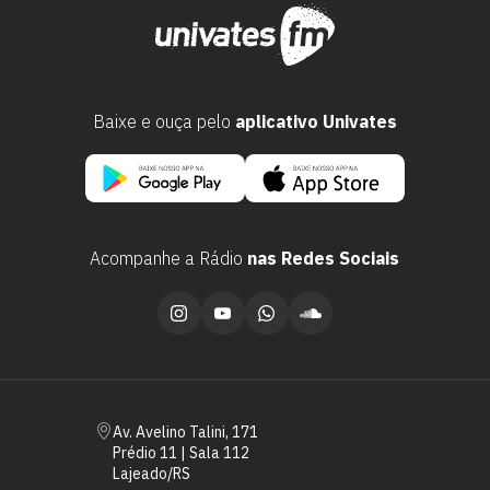
Baixe e ouça pelo
aplicativo Univates
Acompanhe a Rádio
nas Redes Sociais
Escolha a vaga que você
quer concorrer:
vagas para início de curso
Av. Avelino Talini, 171
vagas a partir do 2º ano de curso
Prédio 11 | Sala 112
Lajeado/RS