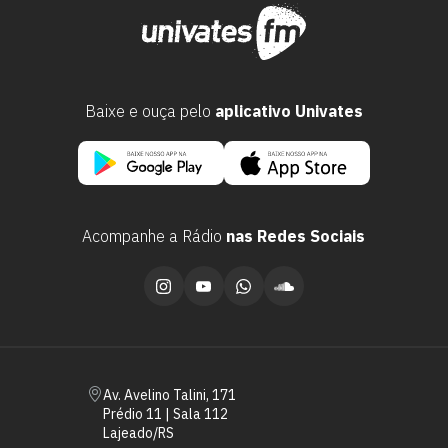
Baixe e ouça pelo
aplicativo Univates
Acompanhe a Rádio
nas Redes Sociais
Escolha a vaga que você
quer concorrer:
vagas para início de curso
Av. Avelino Talini, 171
vagas a partir do 2º ano de curso
Prédio 11 | Sala 112
Lajeado/RS