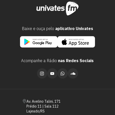
Baixe e ouça pelo
aplicativo Univates
Acompanhe a Rádio
nas Redes Sociais
Escolha a vaga que você
quer concorrer:
vagas para início de curso
Av. Avelino Talini, 171
vagas a partir do 2º ano de curso
Prédio 11 | Sala 112
Lajeado/RS