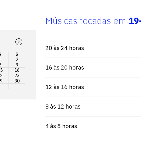
Músicas tocadas em
19
20 às 24 horas
S
S
1
2
8
9
16 às 20 horas
5
16
2
23
9
30
12 às 16 horas
8 às 12 horas
4 às 8 horas