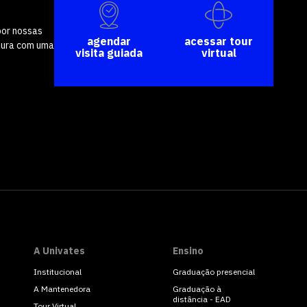
por nossas
agendar
acessar tour
tura com uma
visita guiada
virtual
A Univates
Ensino
Institucional
Graduação presencial
A Mantenedora
Graduação à
distância - EAD
Tour Virtual