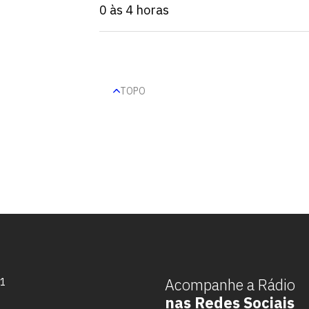
0 às 4 horas
TOPO
Escolha a vaga que você
quer concorrer:
Acompanhe a Rádio
71
nas Redes Sociais