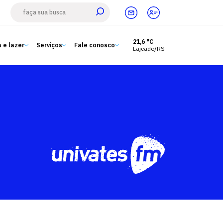
21,6 °C
 e lazer
Serviços
Fale conosco
Lajeado/RS
Estude aqui
Ensino
A Univates
Pesquisa e Inovação
Extensão
Cultura e lazer
Serviços