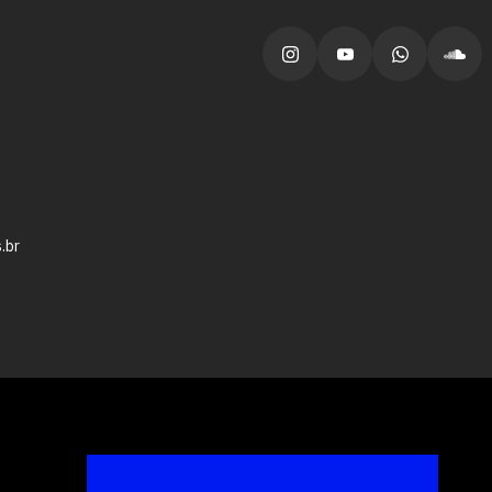
vagas para início de curso
vagas a partir do 2º ano de curso
.br