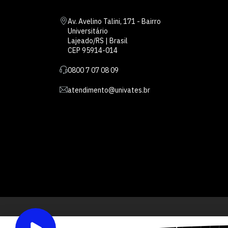
Av. Avelino Talini, 171 - Bairro
Universitário
Lajeado/RS | Brasil
CEP 95914-014
0800 7 07 08 09
atendimento@univates.br
Inst
AFILIADA: