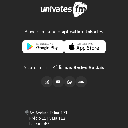
Baixe e ouça pelo
aplicativo Univates
Acompanhe a Rádio
nas Redes Sociais
Escolha a vaga que você
quer concorrer:
vagas para início de curso
Av. Avelino Talini, 171
vagas a partir do 2º ano de curso
Prédio 11 | Sala 112
Lajeado/RS