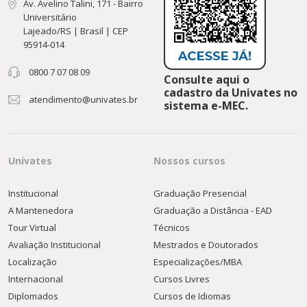
Av. Avelino Talini, 171 - Bairro
Universitário
Lajeado/RS | Brasil | CEP
95914-014
0800 7 07 08 09
Consulte aqui o
cadastro da Univates no
atendimento@univates.br
sistema e-MEC.
Univates
Nossos cursos
Institucional
Graduação Presencial
A Mantenedora
Graduação a Distância - EAD
Tour Virtual
Técnicos
Avaliação Institucional
Mestrados e Doutorados
Localização
Especializações/MBA
Internacional
Cursos Livres
Diplomados
Cursos de Idiomas