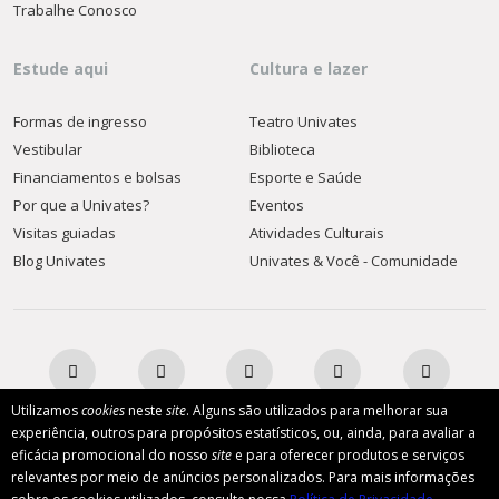
Trabalhe Conosco
Estude aqui
Cultura e lazer
Formas de ingresso
Teatro Univates
Vestibular
Biblioteca
Financiamentos e bolsas
Esporte e Saúde
Por que a Univates?
Eventos
Visitas guiadas
Atividades Culturais
Blog Univates
Univates & Você - Comunidade
Utilizamos
cookies
neste
site
. Alguns são utilizados para melhorar sua
experiência, outros para propósitos estatísticos, ou, ainda, para avaliar a
eficácia promocional do nosso
site
e para oferecer produtos e serviços
AFILIADA:
relevantes por meio de anúncios personalizados. Para mais informações