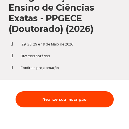
Cursos de Idiomas
Diplomados
Univates & Você - Comunidade
Escolas
Ensino de Ciências
Residências Médicas
Trabalhe Conosco
Orquestra Gustavo Adolfo
Exatas - PPGECE
Univates
(Doutorado) (2026)
29, 30, 29 e 19 de Maio de 2026
Diversos horários
Confira a programação
Realize sua inscrição