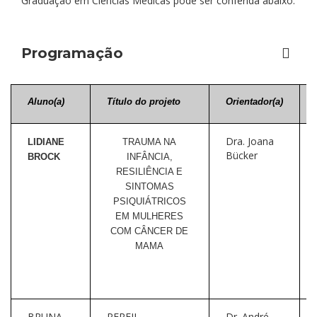
Graduação em Ciências Médicas pode ser conferida abaixo.
Programação
Aluno(a)
Título do projeto
Orientador(a)
Dra. Joana
LIDIANE
TRAUMA NA
Bücker
BROCK
INFÂNCIA,
RESILIÊNCIA E
SINTOMAS
PSIQUIÁTRICOS
EM
MULHERES
COM CÂNCER DE
MAMA
BRUNA
PERFIL
Dr. André