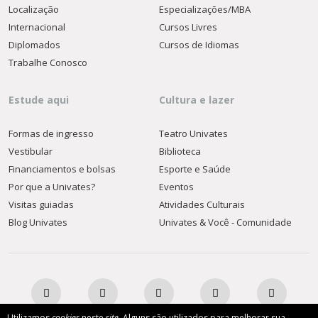
Localização
Especializações/MBA
Internacional
Cursos Livres
Diplomados
Cursos de Idiomas
Trabalhe Conosco
Estude aqui
Cultura e lazer
Formas de ingresso
Teatro Univates
Vestibular
Biblioteca
Financiamentos e bolsas
Esporte e Saúde
Por que a Univates?
Eventos
Visitas guiadas
Atividades Culturais
Blog Univates
Univates & Você - Comunidade
Utilizamos
cookies
neste
site
. Alguns são utilizados para melhorar sua