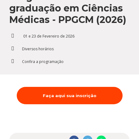
Cursos de Idiomas
Diplomados
Univates & Você - Comunidade
Escolas
graduação em Ciências
Residências Médicas
Trabalhe Conosco
Orquestra Gustavo Adolfo
Médicas - PPGCM (2026)
Univates
01 e 23 de Fevereiro de 2026
Diversos horários
Confira a programação
Faça aqui sua inscrição