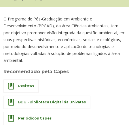
Cursos de Idiomas
Diplomados
Univates & Você - Comunidade
Escolas
Residências Médicas
Trabalhe Conosco
Orquestra Gustavo Adolfo Univates
O Programa de Pós-Graduação em Ambiente e
Desenvolvimento (PPGAD), da área Ciências Ambientais, tem
por objetivo promover visão integrada da questão ambiental, em
suas perspectivas históricas, econômicas, sociais e ecológicas,
por meio do desenvolvimento e aplicação de tecnologias e
metodologias voltadas à solução de problemas ligados à área
ambiental.
Recomendado pela Capes
Revistas
BDU - Biblioteca Digital da Univates
Periódicos Capes