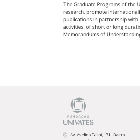
Cursos de Idiomas
Diplomados
Univates & Você - Co
Escolas
The Graduate Programs of the Uni
research, promote internationali
Residências Médicas
Trabalhe Conosco
Orquestra Gustavo Ad
publications in partnership with 
activities, of short or long durat
Memorandums of Understanding wi
Av. Avelino Talini, 171 - Bairro