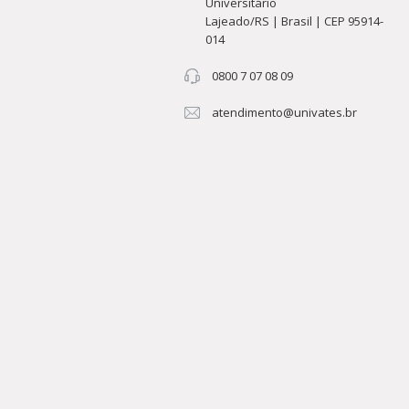
Universitário
Lajeado/RS | Brasil | CEP 95914-
014
0800 7 07 08 09
atendimento@univates.br