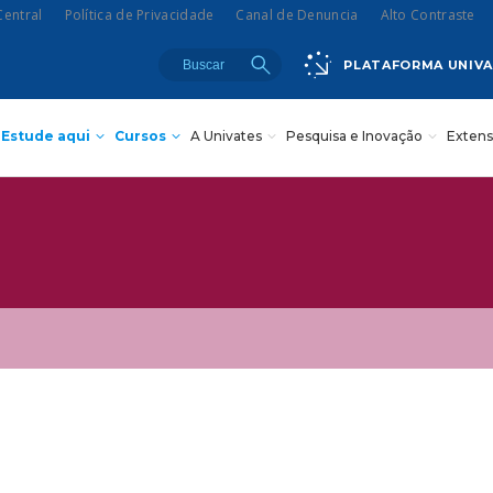
entral
Política de Privacidade
Canal de Denuncia
Alto Contraste
PLATAFORMA UNIV
Estude aqui
Cursos
A Univates
Pesquisa e Inovação
Exten
Teatro Univates
 de Extensão
 - EAD
munidade
18/08
Gala Concert com
sas
a Externa
Oksana Bondareva e
Institucional
Cursos Crie
Pesquisa
The Moscow Ballet em
dos
ca da Univates
Lajeado
as