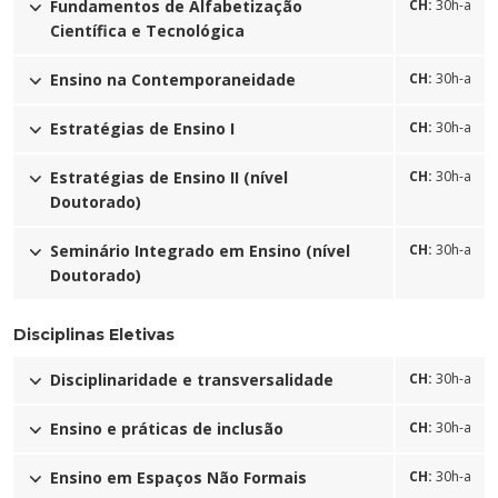
Fundamentos de Alfabetização
CH:
30h-a
Cursos de Idiomas
Diplomados
Univates & Você - Comunidade
Escolas
Científica e Tecnológica
Residências Médicas
Trabalhe Conosco
Orquestra Gustavo Adolfo Univates
Ensino na Contemporaneidade
CH:
30h-a
Estratégias de Ensino I
CH:
30h-a
Estratégias de Ensino II (nível
CH:
30h-a
Doutorado)
Seminário Integrado em Ensino (nível
CH:
30h-a
Doutorado)
Disciplinas Eletivas
Disciplinaridade e transversalidade
CH:
30h-a
Ensino e práticas de inclusão
CH:
30h-a
Ensino em Espaços Não Formais
CH:
30h-a