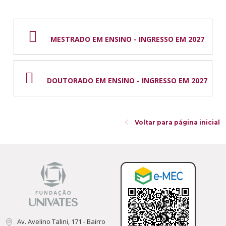
Cursos de Idiomas
Diplomados
Univates & Você - Comunidade
Escolas
Residências Médicas
Trabalhe Conosco
Orquestra Gustavo Adolfo Univates
MESTRADO EM ENSINO - INGRESSO EM 2027
DOUTORADO EM ENSINO - INGRESSO EM 2027
Voltar para página inicial
Av. Avelino Talini, 171 - Bairro