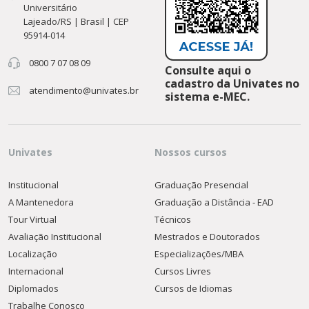
Universitário
Lajeado/RS | Brasil | CEP
95914-014
0800 7 07 08 09
Consulte aqui o
cadastro da Univates no
atendimento@univates.br
sistema e-MEC.
Univates
Nossos cursos
Institucional
Graduação Presencial
A Mantenedora
Graduação a Distância - EAD
Tour Virtual
Técnicos
Avaliação Institucional
Mestrados e Doutorados
Localização
Especializações/MBA
Internacional
Cursos Livres
Diplomados
Cursos de Idiomas
Trabalhe Conosco