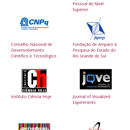
Cursos de Idiomas
Diplomados
Univates & Você - Comunidade
Escolas
Pessoal de Nível
Superior
Residências Médicas
Trabalhe Conosco
Orquestra Gustavo Adolfo Univates
Conselho Nacional de
Fundação de Amparo à
Desenvolvimento
Pesquisa do Estado do
Científico e Tecnológico
Rio Grande do Sul
Instituto Ciência Hoje
Journal of Visualized
Experiments