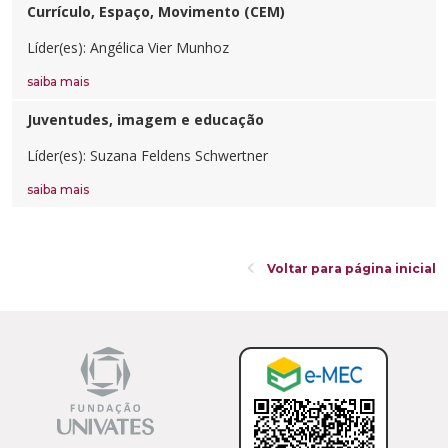
Cursos de Idiomas
Diplomados
Univates & Você - Comunidade
Escolas
Currículo, Espaço, Movimento (CEM)
Residências Médicas
Trabalhe Conosco
Orquestra Gustavo Adolfo Univates
Líder(es): Angélica Vier Munhoz
saiba mais
Juventudes, imagem e educação
Líder(es): Suzana Feldens Schwertner
saiba mais
Voltar para página inicial