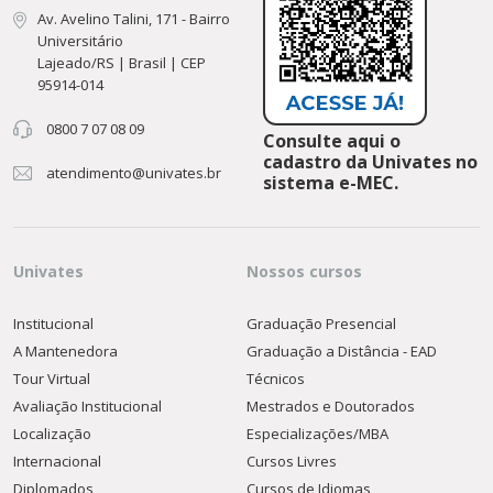
Av. Avelino Talini, 171 - Bairro
Universitário
Lajeado/RS | Brasil | CEP
95914-014
0800 7 07 08 09
Consulte aqui o
cadastro da Univates no
atendimento@univates.br
sistema e-MEC.
Univates
Nossos cursos
Institucional
Graduação Presencial
A Mantenedora
Graduação a Distância - EAD
Tour Virtual
Técnicos
Avaliação Institucional
Mestrados e Doutorados
Localização
Especializações/MBA
Internacional
Cursos Livres
Diplomados
Cursos de Idiomas