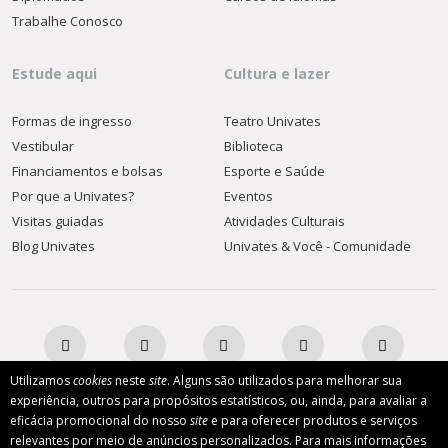
Trabalhe Conosco
Estude aqui
Cultura e lazer
Formas de ingresso
Teatro Univates
Vestibular
Biblioteca
Financiamentos e bolsas
Esporte e Saúde
Por que a Univates?
Eventos
Visitas guiadas
Atividades Culturais
Blog Univates
Univates & Você - Comunidade
Utilizamos
cookies
neste
site
. Alguns são utilizados para melhorar sua
experiência, outros para propósitos estatísticos, ou, ainda, para avaliar a
eficácia promocional do nosso
site
e para oferecer produtos e serviços
AFILIADA:
relevantes por meio de anúncios personalizados. Para mais informações