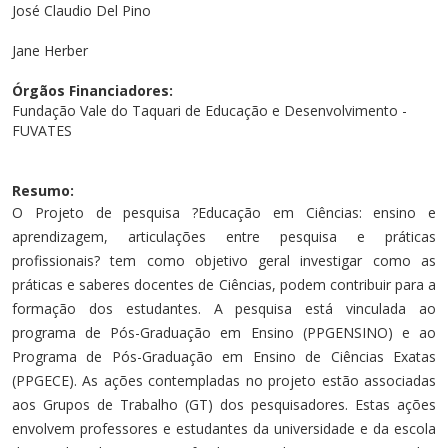
Cursos de Idiomas
Diplomados
Univates & Você - Comunidade
Escolas
José Claudio Del Pino
Residências Médicas
Trabalhe Conosco
Orquestra Gustavo Adolfo Univates
Jane Herber
Órgãos Financiadores:
Fundação Vale do Taquari de Educação e Desenvolvimento -
FUVATES
Resumo:
O Projeto de pesquisa ?Educação em Ciências: ensino e
aprendizagem, articulações entre pesquisa e práticas
profissionais? tem como objetivo geral investigar como as
práticas e saberes docentes de Ciências, podem contribuir para a
formação dos estudantes. A pesquisa está vinculada ao
programa de Pós-Graduação em Ensino (PPGENSINO) e ao
Programa de Pós-Graduação em Ensino de Ciências Exatas
(PPGECE). As ações contempladas no projeto estão associadas
aos Grupos de Trabalho (GT) dos pesquisadores. Estas ações
envolvem professores e estudantes da universidade e da escola