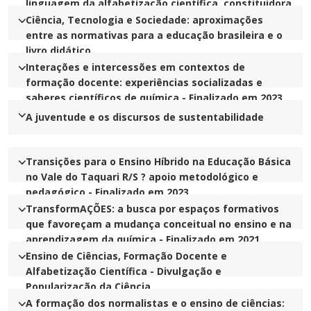
linguagem da alfabetização científica, constituidora
de mudanças no Novo Ensino Médio no RS
Ciência, Tecnologia e Sociedade: aproximações
entre as normativas para a educação brasileira e o
livro didático
Interações e intercessões em contextos de
formação docente: experiências socializadas e
saberes científicos de química - Finalizado em 2023
A juventude e os discursos de sustentabilidade
Transições para o Ensino Híbrido na Educação Básica
no Vale do Taquari R/S ? apoio metodológico e
pedagógico - Finalizado em 2023
TransformAÇÕES: a busca por espaços formativos
que favoreçam a mudança conceitual no ensino e na
aprendizagem da química - Finalizado em 2021
Ensino de Ciências, Formação Docente e
Alfabetização Científica - Divulgação e
Popularização da Ciência
A formação dos normalistas e o ensino de ciências: