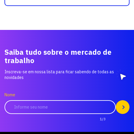
Saiba tudo sobre o mercado de
trabalho
Inscreva-se em nossa lista para ficar sabendo de todas as
novidades
Nome
1/3