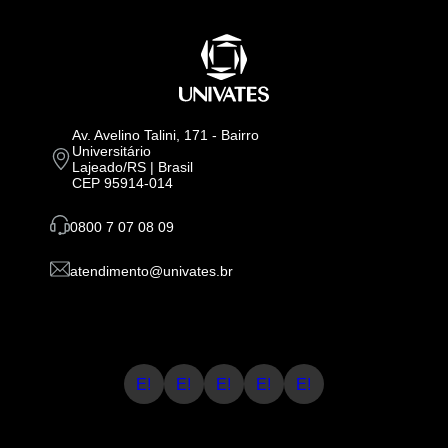
Av. Avelino Talini, 171 - Bairro
Universitário
Lajeado/RS | Brasil
CEP 95914-014
0800 7 07 08 09
atendimento@univates.br
E!
E!
E!
E!
E!