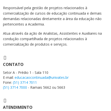
Cursos de Idiomas
Diplomados
Univates & Você - Comunidade
Escolas
Responsável pela gestão de projetos relacionados à
Residências Médicas
Trabalhe Conosco
Orquestra Gustavo Adolfo
comercialização de cursos de educação continuada e demais
Univates
demandas relacionadas diretamente a área da educação não
pertencentes a Academia.
Atua através da ação de Analistas, Assistentes e Auxiliares na
condução compartilhada de projetos relacionados à
comercialização de produtos e serviços.
CONTATO
Setor A - Prédio 1 - Sala 110
E-mail:
educacaocontinuada@univates.br
Fone:
(51) 3714 7011
(51) 3714 7000
- Ramais 5662 ou 5663
ATENDIMENTO