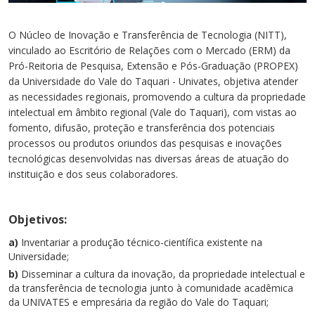
Cursos de Idiomas
Diplomados
Univates & Você - Comunidade
Escolas
Residências Médicas
Trabalhe Conosco
Orquestra Gustavo Adolfo
O Núcleo de Inovação e Transferência de Tecnologia (NITT),
Univates
vinculado ao Escritório de Relações com o Mercado (ERM) da
Pró-Reitoria de Pesquisa, Extensão e Pós-Graduação (PROPEX)
da Universidade do Vale do Taquari - Univates, objetiva atender
as necessidades regionais, promovendo a cultura da propriedade
intelectual em âmbito regional (Vale do Taquari), com vistas ao
fomento, difusão, proteção e transferência dos potenciais
processos ou produtos oriundos das pesquisas e inovações
tecnológicas desenvolvidas nas diversas áreas de atuação do
instituição e dos seus colaboradores.
Objetivos:
a)
Inventariar a produção técnico-científica existente na
Universidade;
b)
Disseminar a cultura da inovação, da propriedade intelectual e
da transferência de tecnologia junto à comunidade acadêmica
da UNIVATES e empresária da região do Vale do Taquari;