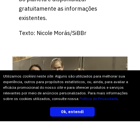
gratuitamente as informações
existentes.
Texto: Nicole Morás/SiBBr
Utilizamos
cookies
neste
site
. Alguns são utilizados para melhorar sua
experiência, outros para propósitos estatísticos, ou, ainda, para avaliar a
eficácia promocional do nosso
site
e para oferecer produtos e serviços
relevantes por meio de anúncios personalizados. Para mais informações
sobre os cookies utilizados, consulte nossa
Política de Privacidade
.
Ok, entendi
inscreva-se