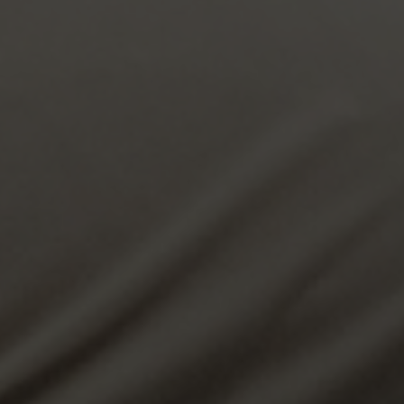
Escolha a vaga que você
quer concorrer:
vagas para início de curso
vagas a partir do 2º ano de curso