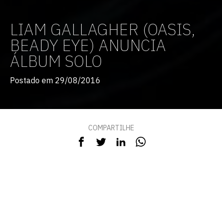
LIAM GALLAGHER (OASIS,
BEADY EYE) ANUNCIA
ÁLBUM SOLO
Postado em 29/08/2016
COMPARTILHE