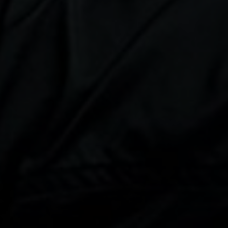
quer concorrer:
vagas para início de curso
vagas a partir do 2º ano de curso