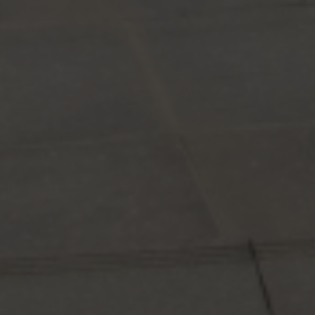
quer concorrer:
vagas para início de curso
vagas a partir do 2º ano de curso