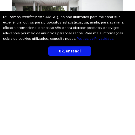
Utilizamos
cookies
neste
site
. Alguns são utilizados para melhorar sua
experiência, outros para propósitos estatísticos, ou, ainda, para avaliar a
eficácia promocional do nosso
site
e para oferecer produtos e serviços
relevantes por meio de anúncios personalizados. Para mais informações
sobre os cookies utilizados, consulte nossa
Política de Privacidade
.
Ok, entendi
inscreva-se