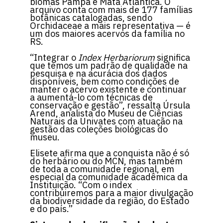
biomas Pampa e Mata Atlântica. O
arquivo conta com mais de 177 famílias
botânicas catalogadas, sendo
Orchidaceae a mais representativa — é
um dos maiores acervos da família no
RS.
“Integrar o
Index Herbariorum
significa
que temos um padrão de qualidade na
pesquisa e na acurácia dos dados
disponíveis, bem como condições de
manter o acervo existente e continuar
a aumentá-lo com técnicas de
conservação e gestão”, ressalta Úrsula
Arend, analista do Museu de Ciências
Naturais da Univates com atuação na
gestão das coleções biológicas do
museu.
Elisete afirma que a conquista não é só
do herbário ou do MCN, mas também
de toda a comunidade regional, em
especial da comunidade acadêmica da
Instituição. “Com o index
contribuiremos para a maior divulgação
da biodiversidade da região, do Estado
e do país.”