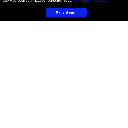
sobre os cookies utilizados, consulte nossa
Política de Privacidade
.
TOPO
Ok, entendi
inscreva-se
leia também