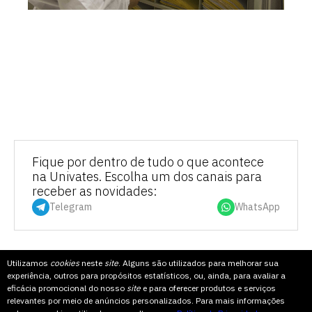
Fique por dentro de tudo o que acontece
na Univates. Escolha um dos canais para
receber as novidades:
Telegram
WhatsApp
Utilizamos
cookies
neste
site
. Alguns são utilizados para melhorar sua
experiência, outros para propósitos estatísticos, ou, ainda, para avaliar a
eficácia promocional do nosso
site
e para oferecer produtos e serviços
COMPARTILHE
relevantes por meio de anúncios personalizados. Para mais informações