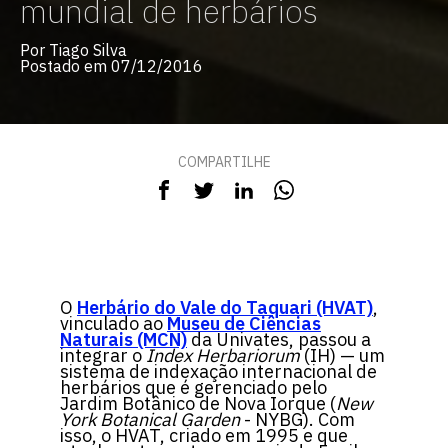
mundial de herbários
Por Tiago Silva
Postado em 07/12/2016
COMPARTILHE
O
Herbário do Vale do Taquari (HVAT)
,
vinculado ao
Museu de Ciências
Naturais (MCN)
da Univates, passou a
integrar o
Index Herbariorum
(IH) — um
sistema de indexação internacional de
herbários que é gerenciado pelo
Jardim Botânico de Nova Iorque (
New
York Botanical Garden
- NYBG). Com
isso, o HVAT, criado em 1995 e que