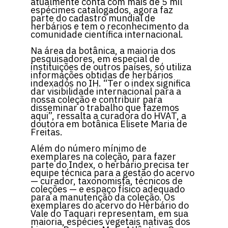
atualmente conta com mais de 5 mil
espécimes catalogados, agora faz
parte do cadastro mundial de
herbários e tem o reconhecimento da
comunidade científica internacional.
Na área da botânica, a maioria dos
pesquisadores, em especial de
instituições de outros países, só utiliza
informações obtidas de herbários
indexados no IH. “Ter o index significa
dar visibilidade internacional para a
nossa coleção e contribuir para
disseminar o trabalho que fazemos
aqui”, ressalta a curadora do HVAT, a
doutora em botânica Elisete Maria de
Freitas.
Além do número mínimo de
exemplares na coleção, para fazer
parte do Index, o herbário precisa ter
equipe técnica para a gestão do acervo
— curador, taxonomista, técnicos de
coleções — e espaço físico adequado
para a manutenção da coleção. Os
exemplares do acervo do Herbário do
Vale do Taquari representam, em sua
maioria, espécies vegetais nativas dos