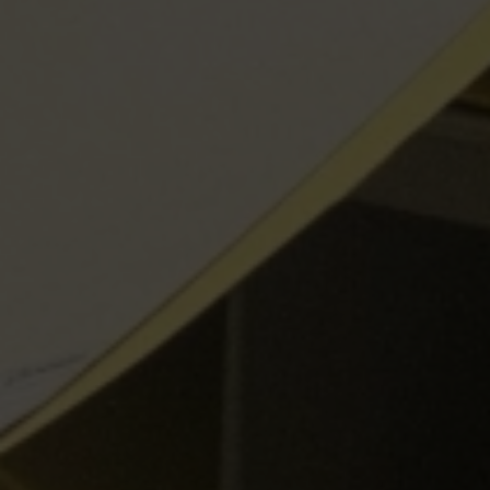
Escolha a vaga que você
quer concorrer:
vagas para início de curso
vagas a partir do 2º ano de curso