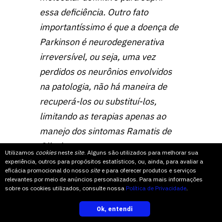
essa deficiência. Outro fato
importantíssimo é que a doença de
Parkinson é neurodegenerativa
irreversível, ou seja, uma vez
perdidos os neurônios envolvidos
na patologia, não há maneira de
recuperá-los ou substituí-los,
limitando as terapias apenas ao
manejo dos sintomas Ramatis de
Oliveira
Utilizamos
cookies
neste
site
. Alguns são utilizados para melhorar sua
experiência, outros para propósitos estatísticos, ou, ainda, para avaliar a
eficácia promocional do nosso
site
e para oferecer produtos e serviços
relevantes por meio de anúncios personalizados. Para mais informações
sobre os cookies utilizados, consulte nossa
Política de Privacidade
.
Ok, entendi
inscreva-se
Conforme Oliveira, essas terapias