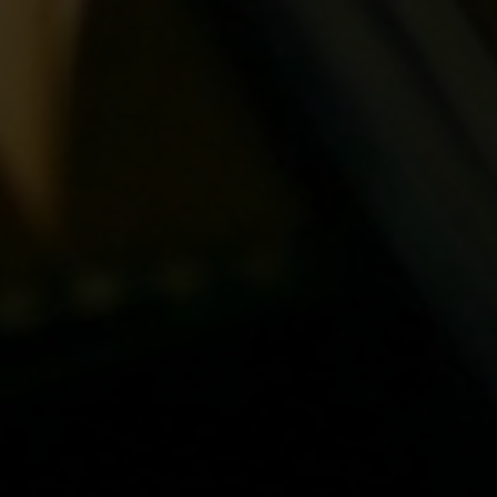
Escolha a vaga que você
quer concorrer:
vagas para início de curso