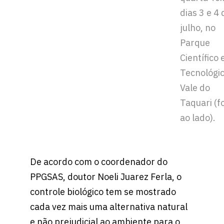
dias 3 e 4 
julho, no
Parque
Científico 
Tecnológi
Vale do
Taquari (f
ao lado).
De acordo com o coordenador do
PPGSAS, doutor Noeli Juarez Ferla, o
controle biológico tem se mostrado
cada vez mais uma alternativa natural
e não prejudicial ao ambiente para o