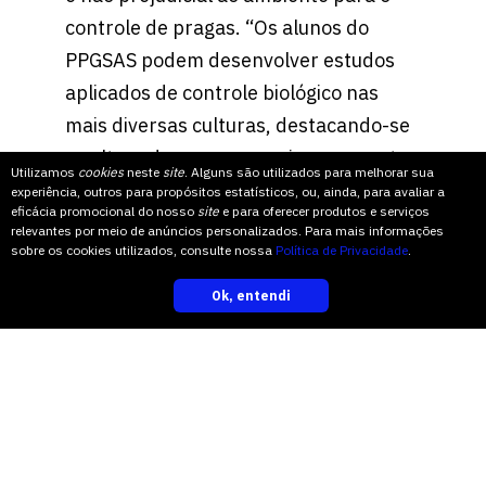
controle de pragas. “Os alunos do
PPGSAS podem desenvolver estudos
aplicados de controle biológico nas
mais diversas culturas, destacando-se
a cultura do morango, soja, erva-mate,
Utilizamos
cookies
neste
site
. Alguns são utilizados para melhorar sua
videiras, bem como a cadeia avícola
experiência, outros para propósitos estatísticos, ou, ainda, para avaliar a
eficácia promocional do nosso
site
e para oferecer produtos e serviços
com o controle ecológico de
relevantes por meio de anúncios personalizados. Para mais informações
sobre os cookies utilizados, consulte nossa
Política de Privacidade
.
ectoparasitas”.
Ok, entendi
inscreva-se
Inscrições abertas
O
PPG em Sistemas Ambientais
Sustentáveis
(PPGSAS) pretende
formar profissionais qualificados