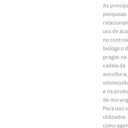
As princip
pesquisas
relaciona
uso de áca
no control
biológico 
pragas na
cadeia da
avicultura,
vitivinicul
e na prod
de morang
Para isso 
utilizados
como agen