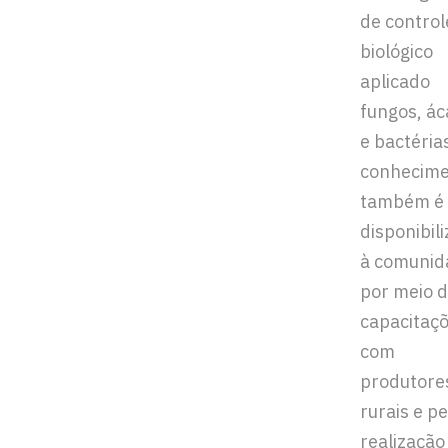
de control
biológico
aplicado
fungos, ác
e bactéria
conhecim
também é
disponibil
à comunid
por meio 
capacitaç
com
produtore
rurais e pe
realização