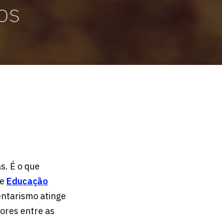
os
s. É o que
de
Educação
entarismo atinge
iores entre as