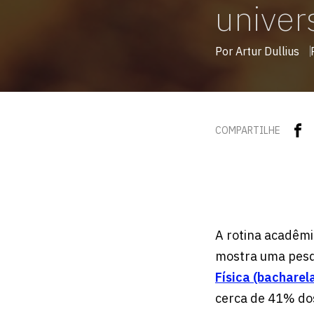
univer
Por Artur Dullius
COMPARTILHE
A rotina acadêmi
mostra uma pesqu
Física (bacharel
cerca de 41% dos