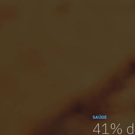
SAÚDE
41% d