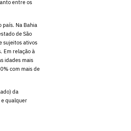
anto entre os
 país. Na Bahia
estado de São
 sujeitos ativos
. Em relação à
as idades mais
(30% com mais de
lado) da
o e qualquer