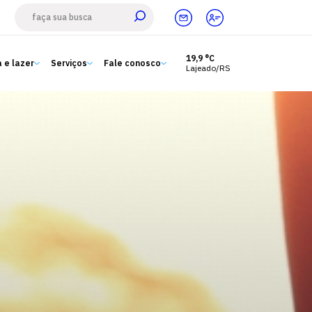
19,9 °C
 e lazer
Serviços
Fale conosco
Lajeado/RS
Estude aqui
Ensino
A Univates
Pesquisa e Inovação
Extensão
Cultura e lazer
Serviços