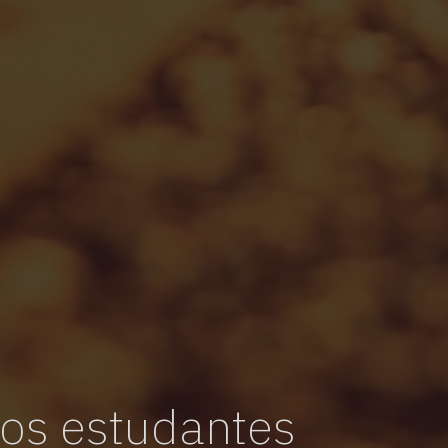
vagas para início de curso
vagas a partir do 2º ano de curso
os estudantes