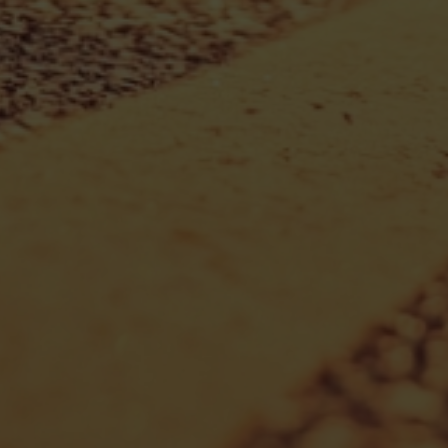
Escolha a vaga que você
quer concorrer: